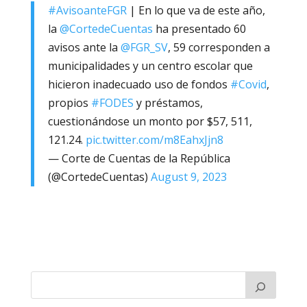
#AvisoanteFGR
| En lo que va de este año,
la
@CortedeCuentas
ha presentado 60
avisos ante la
@FGR_SV
, 59 corresponden a
municipalidades y un centro escolar que
hicieron inadecuado uso de fondos
#Covid
,
propios
#FODES
y préstamos,
cuestionándose un monto por $57, 511,
121.24.
pic.twitter.com/m8EahxJjn8
— Corte de Cuentas de la República
(@CortedeCuentas)
August 9, 2023