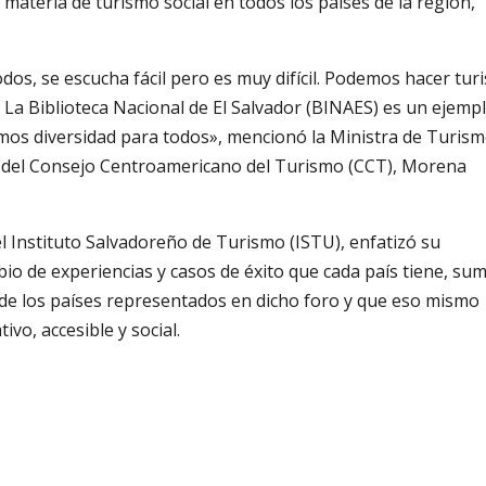
materia de turismo social en todos los países de la región,
os, se escucha fácil pero es muy difícil. Podemos hacer tur
. La Biblioteca Nacional de El Salvador (BINAES) es un ejemp
amos diversidad para todos», mencionó la Ministra de Turis
e del Consejo Centroamericano del Turismo (CCT), Morena
l Instituto Salvadoreño de Turismo (ISTU), enfatizó su
bio de experiencias y casos de éxito que cada país tiene, su
de los países representados en dicho foro y que eso mismo
vo, accesible y social.