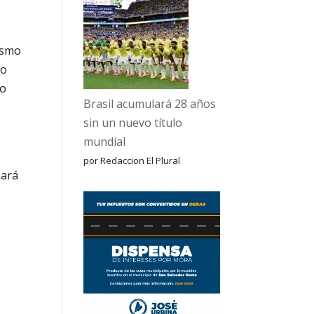
ismo
lo
mo
Brasil acumulará 28 años
sin un nuevo título
mundial
por Redaccion El Plural
mará