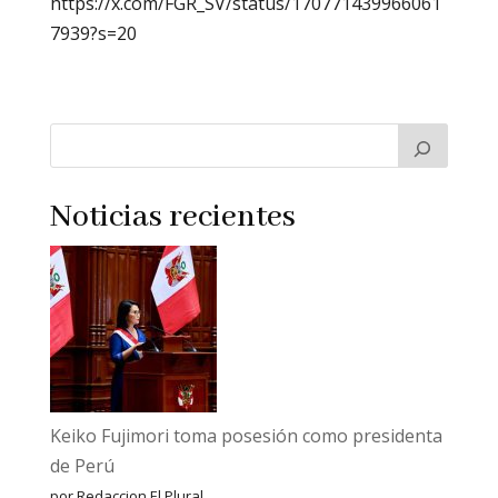
https://x.com/FGR_SV/status/170771439966061
7939?s=20
Noticias recientes
Keiko Fujimori toma posesión como presidenta
de Perú
por Redaccion El Plural