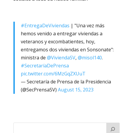
#EntregaDeViviendas
| "Una vez más
hemos venido a entregar viviendas a
veteranos y excombatientes, hoy,
entregamos dos viviendas en Sonsonate":
ministra de
@ViviendaSV
,
@misol140
.
#SecretaríaDePrensa
pic.twitter.com/6MzGqZXUuT
— Secretaría de Prensa de la Presidencia
(@SecPrensaSV)
August 15, 2023