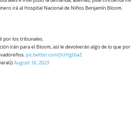
ibunales e interpuso la demanda, además, pide cincuenta mi
nero irá al Hospital Nacional de Niños Benjamín Bloom.
 por los tribunales.
ón irán para el Bloom, así le devolverán algo de lo que por
alvadoreños.
pic.twitter.com/JIcIHgtbaZ
varaG)
August 16, 2023