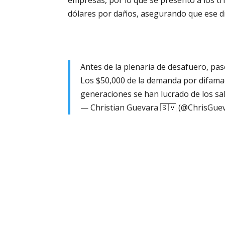
empresas, por lo que se presentó a los tr
dólares por daños, asegurando que ese di
Antes de la plenaria de desafuero, pasé
Los $50,000 de la demanda por difamaci
generaciones se han lucrado de los s
— Christian Guevara 🇸🇻 (@ChrisGue