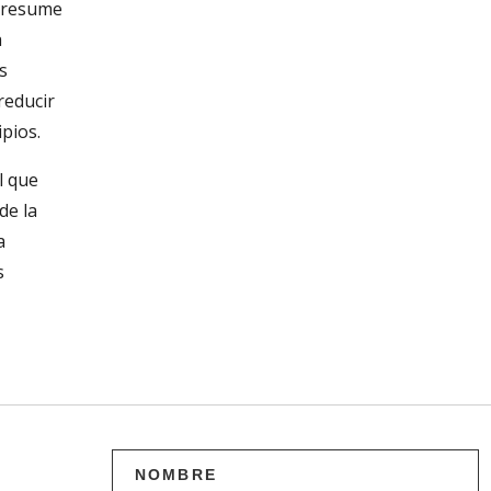
 presume
a
s
reducir
pios.
l que
de la
a
s