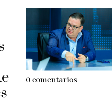
s
te
0 comentarios
es