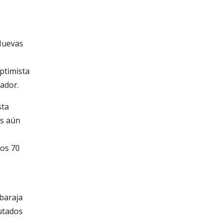
 Nuevas
ptimista
vador.
sta
es aún
nos 70
 baraja
putados