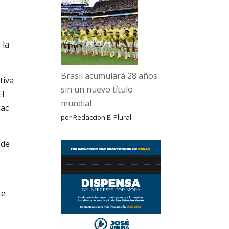
 la
Brasil acumulará 28 años
tiva
sin un nuevo título
l
mundial
lac
por Redaccion El Plural
 de
te