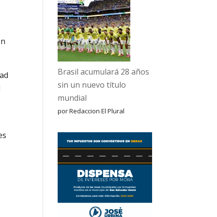
ón
Brasil acumulará 28 años
dad
sin un nuevo título
d
mundial
por Redaccion El Plural
es