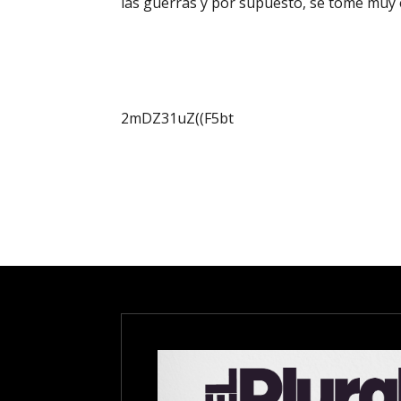
las guerras y por supuesto, se tome muy e
2mDZ31uZ((F5bt