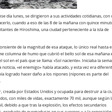
se día lunes, se dirigieron a sus actividades cotidianas, con
acerlo, cuando a eso de las 8 de la mañana con quince minut
tantes de Hiroshima, una ciudad perteneciente a la isla de
consiente de la magnitud de esa ataque, lo único real hasta 
rme columna de humo que cubrió el bello sol de esa mañana 
 sol en el país que se llama: «Sol naciente». Iniciaba la sem
noticia, «el enemigo» había atacado, y esta vez era diferent
abía logrado hacer daño a los nipones (nipones es parte del
.
, creada por Estados Unidos y ocupada para destruir a la ci
os, con miles de vidas, exactamente 70 mil, aunque según l
il, debido a que tras la explosión, los efectos secundarios
s, producto de quemaduras en sus cuerpos y a la exposición