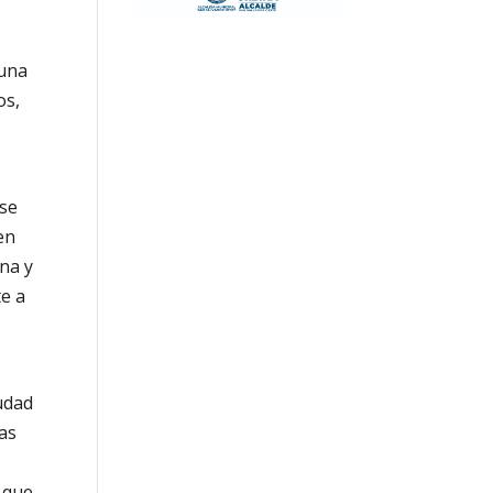
 una
os,
ese
en
ana y
e a
udad
as
 que