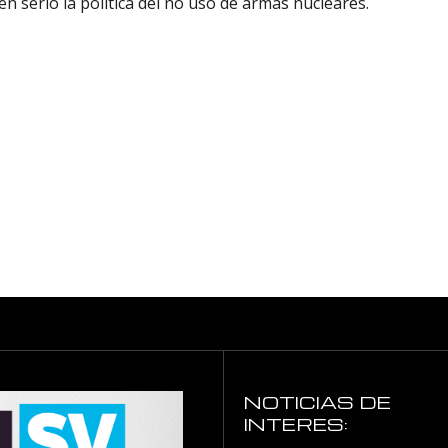
n serio la política del no uso de armas nucleares.
NOTICIAS DE
INTERES: