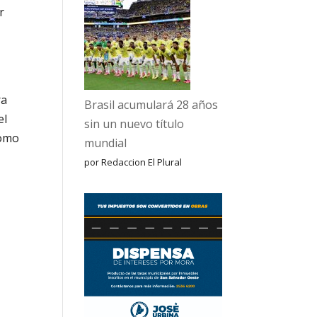
r
ra
Brasil acumulará 28 años
el
sin un nuevo título
como
mundial
por Redaccion El Plural