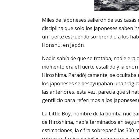
Miles de japoneses salieron de sus casas e
disciplina que solo los japoneses saben h
un fuerte estruendo sorprendió a los habi
Honshu, en Japón.
Nadie sabía de que se trataba, nadie era 
momento era el fuerte estallido y la eno
Hiroshima. Paradójicamente, se ocultaba el
los japoneses se desayunaban una trágica 
las anteriores, esta vez, parecía que sí h
gentilicio para referirnos a los japoneses)
La Little Boy, nombre de la bomba nuclear
de Hiroshima, había terminados en segund
estimaciones, la cifra sobrepasó las 300 m
cobraron la vida de miles de personas má