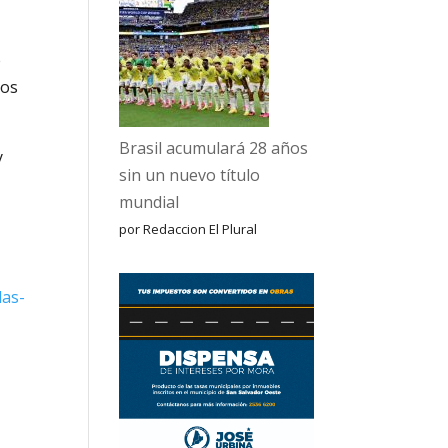
e
los
Brasil acumulará 28 años
y
sin un nuevo título
mundial
por Redaccion El Plural
las-